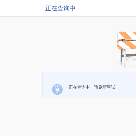
正在查询中
正在查询中，请刷新重试